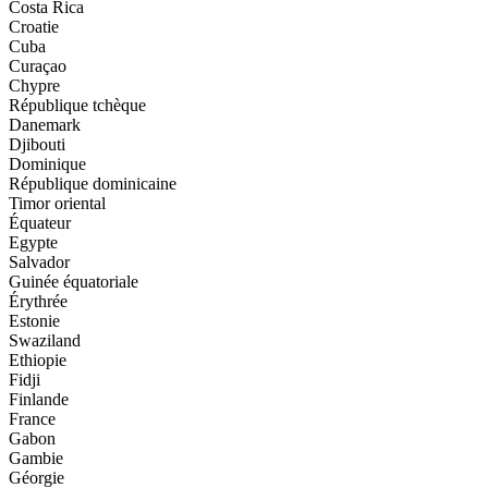
Costa Rica
Croatie
Cuba
Curaçao
Chypre
République tchèque
Danemark
Djibouti
Dominique
République dominicaine
Timor oriental
Équateur
Egypte
Salvador
Guinée équatoriale
Érythrée
Estonie
Swaziland
Ethiopie
Fidji
Finlande
France
Gabon
Gambie
Géorgie