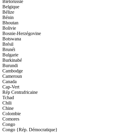
Biélorussie
Belgique
Bélize
Bénin
Bhoutan
Bolivie
Bosnie-Herzégovine
Botswana
Brésil
Brunéi
Bulgarie
Burkinabé
Burundi
Cambodge
Cameroun
Canada
Cap-Vert
Rép Centrafricaine
Tchad
Chili
Chine
Colombie
Comores
Congo
Congo {Rép. Démocratique}